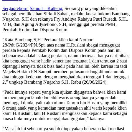
Sergapreborn.
Sampit – Kalteng.
Seorang pria yang diketahui
sebagai pemilik lahan Sirkuit Sahati, melalui kuasa hukum Bambang
Nugroho, S.H dan rekanya Fry Anditya Rahayu Putri Rusadi, S.H.,
M.H, dan Agung Adysetiono, S.H, menggugat perdata PMH,
Pemkab Kotim dan Dispora Kotim.
“Kata Bambang S,H. Perkara klien kami Nomor
28/Pdt.G/2024/PN.Spt, atas nama H.Ruslani sbagai menggugat
perdata kepada Pemkab Kotim dan Dispora Kotim pada hari ini
sebenarnya adalah sidang perdana, namun ternyata hanya dari pihak
kita penggugat yang hadir, sementara tergugat 1 dan tergugat 2 saat
dipanggil ternyata tidak bisa hadir pada hari ini, oleh karena itu tadi
Majelis Hakim PN Sampit memberi putusan sidang ditunda untuk
dua minggu kedepan, dengan menghadirkan tergugat 1 dan tergugat
2,” ungkap Bambang Nugroho S,H. Rabu (26/06/2024).
“Pada intinya seperti yang kita ajukan digugatan bahwa klien kami
ini mempunyai tanah dari ahli waris orang tuanya yang sudah
meninggal dunia, yaitu almarhum Tabrun bin Hasan yang memiliki
6 orang anak yang kemudian menguasakan ahli waris kepada klien
kami H.Ruslani, lalu H.Ruslani menguasakan kepada kami sebagai
kuasa hukumnya untuk mengajukan gugatan,” katanya.
“Masalah ini sebenarnya sudah diupayakan beberapa kali mediasi