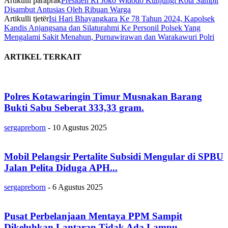
Artikulli paraprak
Presiden RI Joko Widodo Kunjungi Kota Sampit
Disambut Antusias Oleh Ribuan Warga
Artikulli tjetër
Isi Hari Bhayangkara Ke 78 Tahun 2024, Kapolsek
Kandis Anjangsana dan Silaturahmi Ke Personil Polsek Yang
Mengalami Sakit Menahun, Purnawirawan dan Warakawuri Polri
ARTIKEL TERKAIT
Polres Kotawaringin Timur Musnakan Barang
Bukti Sabu Seberat 333,33 gram.
sergapreborn
-
10 Agustus 2025
Mobil Pelangsir Pertalite Subsidi Mengular di SPBU
Jalan Pelita Diduga APH...
sergapreborn
-
6 Agustus 2025
Pusat Perbelanjaan Mentaya PPM Sampit
Dikeluhkan Lantaran Tidak Ada Lampu