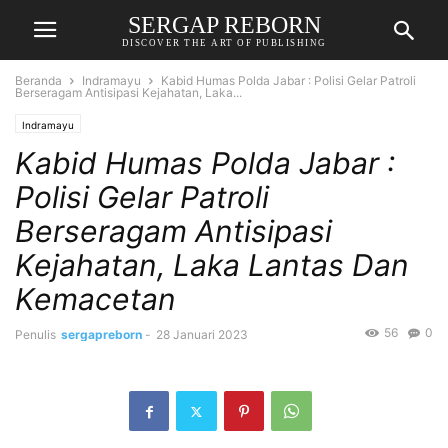
SERGAP REBORN
DISCOVER THE ART OF PUBLISHING
Beranda
Indramayu
Kabid Humas Polda Jabar : Polisi Gelar Patroli
Berseragam Antisipasi Kejahatan, Laka...
Indramayu
Kabid Humas Polda Jabar :
Polisi Gelar Patroli
Berseragam Antisipasi
Kejahatan, Laka Lantas Dan
Kemacetan
56
0
Penulis
sergapreborn
-
28 Januari 2023