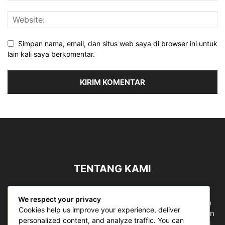
Simpan nama, email, dan situs web saya di browser ini untuk
lain kali saya berkomentar.
TENTANG KAMI
Sergapreborn merupakan sebuah Media Nasional yang
We respect your privacy
bergerak di ruang jurnalistik, sebagai entitas pemberian
Cookies help us improve your experience, deliver
ruang Publik, Media merupakan literasi mutlak diperlukan
personalized content, and analyze traffic. You can
sebagai kemampuan dasar berpikir kritis untuk hidup di