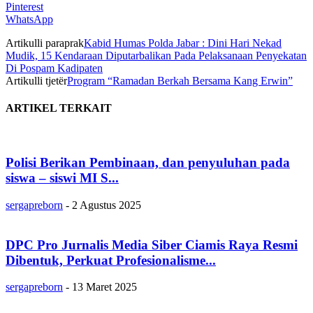
Pinterest
WhatsApp
Artikulli paraprak
Kabid Humas Polda Jabar : Dini Hari Nekad
Mudik, 15 Kendaraan Diputarbalikan Pada Pelaksanaan Penyekatan
Di Pospam Kadipaten
Artikulli tjetër
Program “Ramadan Berkah Bersama Kang Erwin”
ARTIKEL TERKAIT
Polisi Berikan Pembinaan, dan penyuluhan pada
siswa – siswi MI S...
sergapreborn
-
2 Agustus 2025
DPC Pro Jurnalis Media Siber Ciamis Raya Resmi
Dibentuk, Perkuat Profesionalisme...
sergapreborn
-
13 Maret 2025