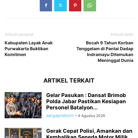
Artikulli paraprak
Artikulli tjetër
Kabupaten Layak Anak
Bocah 9 Tahun Korban
Purwakarta Buktikan
Tenggelam di Pantai Dadap
Komitmen
Indramayu Ditemukan
Meninggal Dunia
ARTIKEL TERKAIT
Gelar Pasukan : Dansat Brimob
Polda Jabar Pastikan Kesiapan
Personel Batalyon...
sergapreborn
-
4 Agustus 2026
Gerak Cepat Polisi, Amankan dan
Kembalikan Sepeda Motor Milik