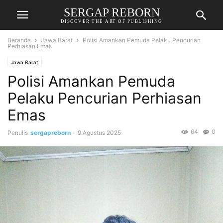
SERGAP REBORN
DISCOVER THE ART OF PUBLISHING
Beranda
Jawa Barat
Polisi Amankan Pemuda Pelaku Pencurian
Perhiasan Emas
Jawa Barat
Polisi Amankan Pemuda
Pelaku Pencurian Perhiasan
Emas
64
0
Penulis
sergapreborn
-
9 Agustus 2025