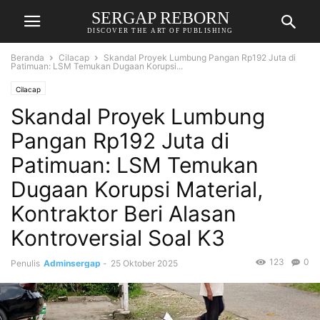
SERGAP REBORN
DISCOVER THE ART OF PUBLISHING
Beranda
Cilacap
Skandal Proyek Lumbung Pangan Rp192 Juta di
Patimuan: LSM Temukan Dugaan Korupsi...
Cilacap
Skandal Proyek Lumbung
Pangan Rp192 Juta di
Patimuan: LSM Temukan
Dugaan Korupsi Material,
Kontraktor Beri Alasan
Kontroversial Soal K3
123
0
Penulis
Adminsergap
-
25 Oktober 2025