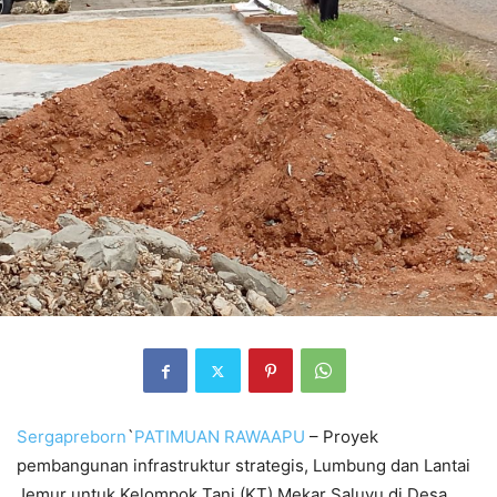
Sergapreborn
`
PATIMUAN RAWAAPU
– Proyek
pembangunan infrastruktur strategis, Lumbung dan Lantai
Jemur untuk Kelompok Tani (KT) Mekar Saluyu di Desa