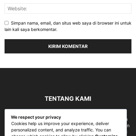
Simpan nama, email, dan situs web saya di browser ini untuk
lain kali saya berkomentar.
TENTANG KAMI
Sergapreborn merupakan sebuah Media Nasional yang
We respect your privacy
bergerak di ruang jurnalistik, sebagai entitas pemberian
Cookies help us improve your experience, deliver
ruang Publik, Media merupakan literasi mutlak diperlukan
personalized content, and analyze traffic. You can
sebagai kemampuan dasar berpikir kritis untuk hidup di