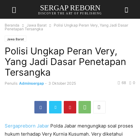
SERGAP REBORN
DISCOVER THE ART OF PUBLISHING
Beranda
Jawa Barat
Polisi Ungkap Peran Very, Yang Jadi Dasar
Penetapan Tersangka
Jawa Barat
Polisi Ungkap Peran Very,
Yang Jadi Dasar Penetapan
Tersangka
68
0
Penulis
Adminsergap
-
3 Oktober 2025
Sergapreborn
Jabar
Polda Jabar mengungkap soal proses
hukum terhadap Very Kurnia Kusumah. Very diketahui