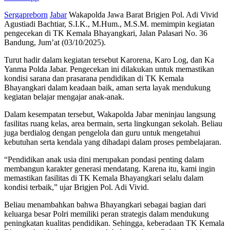
Sergapreborn
Jabar
Wakapolda Jawa Barat Brigjen Pol. Adi Vivid
Agustiadi Bachtiar, S.I.K., M.Hum., M.S.M. memimpin kegiatan
pengecekan di TK Kemala Bhayangkari, Jalan Palasari No. 36
Bandung, Jum’at (03/10/2025).
Turut hadir dalam kegiatan tersebut Karorena, Karo Log, dan Ka
Yanma Polda Jabar. Pengecekan ini dilakukan untuk memastikan
kondisi sarana dan prasarana pendidikan di TK Kemala
Bhayangkari dalam keadaan baik, aman serta layak mendukung
kegiatan belajar mengajar anak-anak.
Dalam kesempatan tersebut, Wakapolda Jabar meninjau langsung
fasilitas ruang kelas, area bermain, serta lingkungan sekolah. Beliau
juga berdialog dengan pengelola dan guru untuk mengetahui
kebutuhan serta kendala yang dihadapi dalam proses pembelajaran.
“Pendidikan anak usia dini merupakan pondasi penting dalam
membangun karakter generasi mendatang. Karena itu, kami ingin
memastikan fasilitas di TK Kemala Bhayangkari selalu dalam
kondisi terbaik,” ujar Brigjen Pol. Adi Vivid.
Beliau menambahkan bahwa Bhayangkari sebagai bagian dari
keluarga besar Polri memiliki peran strategis dalam mendukung
peningkatan kualitas pendidikan. Sehingga, keberadaan TK Kemala