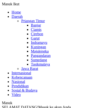
Masuk
Ikut
Home
Daerah
Priangan Timur
Banjar
Ciamis
Cirebon
Garut
Indramayu
Kuningan
Majalengka
Pangandaran
Sumedang
Tasikmalaya
Jawa Barat
Internasional
Kebencanaan
Nasional
Pendidikan
Sosial & Budaya
Video
Masuk
SELAMAT DATANG!
Masuk ke akun Anda