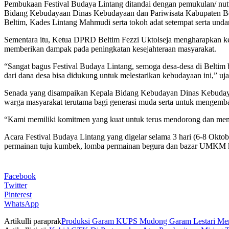
Pembukaan Festival Budaya Lintang ditandai dengan pemukulan/ nut
Bidang Kebudayaan Dinas Kebudayaan dan Pariwisata Kabupaten Bel
Beltim, Kades Lintang Mahmudi serta tokoh adat setempat serta unda
Sementara itu, Ketua DPRD Beltim Fezzi Uktolseja mengharapkan k
memberikan dampak pada peningkatan kesejahteraan masyarakat.
“Sangat bagus Festival Budaya Lintang, semoga desa-desa di Beltim 
dari dana desa bisa didukung untuk melestarikan kebudayaan ini,” uja
Senada yang disampaikan Kepala Bidang Kebudayan Dinas Kebudayaan
warga masyarakat terutama bagi generasi muda serta untuk mengemba
“Kami memiliki komitmen yang kuat untuk terus mendorong dan membe
Acara Festival Budaya Lintang yang digelar selama 3 hari (6-8 Okto
permainan tuju kumbek, lomba permainan begura dan bazar UMKM kul
Facebook
Twitter
Pinterest
WhatsApp
Artikulli paraprak
Produksi Garam KUPS Mudong Garam Lestari Meni