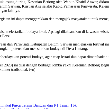
uk lesung diiringi Kesenian Betiong oleh Wabup Khairil Anwar, dida
tim Sarwan, Kristian Ajie selaku Kabid Pemasaran Pariwisata, Kele
ngan lainnya.
egiatan ini dapat menggerakkan dan mengajak masyarakat untuk mem
bisa melestarikan budaya lokal. Apalagi dilaksanakan di kawasan wisa
r Fezzi.
 dan Pariwisata Kabupaten Beltim, Sarwan menjelaskan festival ini 
ngkan potensi dan melestarikan budaya di Desa Lintang.
rdayakan potensi budaya, agar tetap lestari dan dapat dimanfaatkan
ber 2023) ini diisi dengan berbagai lomba yakni Kesenian Betiong Be
iner tradisional. (vn)
ngkat Pasca Terima Bantuan dari PT Timah Tbk