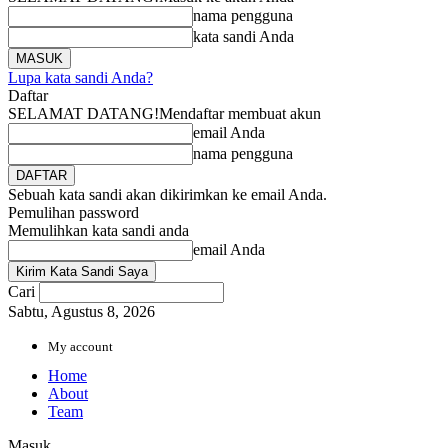
nama pengguna
kata sandi Anda
Lupa kata sandi Anda?
Daftar
SELAMAT DATANG!
Mendaftar membuat akun
email Anda
nama pengguna
Sebuah kata sandi akan dikirimkan ke email Anda.
Pemulihan password
Memulihkan kata sandi anda
email Anda
Cari
Sabtu, Agustus 8, 2026
My account
Home
About
Team
Masuk