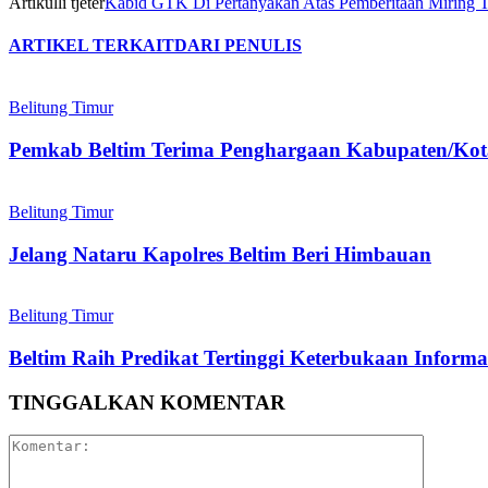
Artikulli tjetër
Kabid GTK Di Pertanyakan Atas Pemberitaan Miring 
ARTIKEL TERKAIT
DARI PENULIS
Belitung Timur
Pemkab Beltim Terima Penghargaan Kabupaten/Ko
Belitung Timur
Jelang Nataru Kapolres Beltim Beri Himbauan
Belitung Timur
Beltim Raih Predikat Tertinggi Keterbukaan Inform
TINGGALKAN KOMENTAR