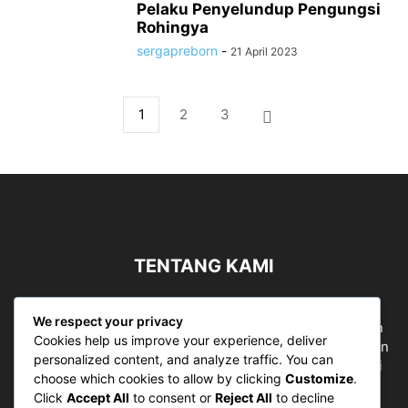
Pelaku Penyelundup Pengungsi
Rohingya
sergapreborn
-
21 April 2023
1
2
3
TENTANG KAMI
Sergapreborn merupakan sebuah Media Nasional yang
We respect your privacy
bergerak di ruang jurnalistik, sebagai entitas pemberian
Cookies help us improve your experience, deliver
ruang Publik, Media merupakan literasi mutlak diperlukan
personalized content, and analyze traffic. You can
sebagai kemampuan dasar berpikir kritis untuk hidup di
choose which cookies to allow by clicking
Customize
.
abad informasi.
Click
Accept All
to consent or
Reject All
to decline