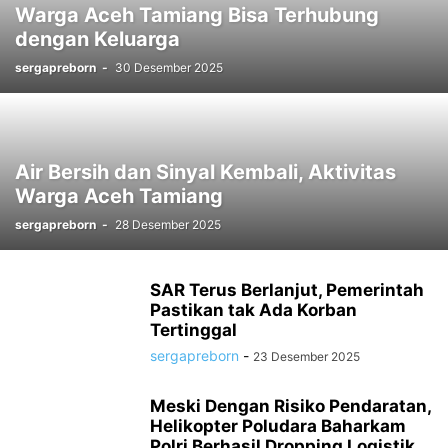
Warga Aceh Tamiang Bisa Terhubung
MAJALENGKA
MAKASAR
MANADO
MEDAN
NASIONAL
dengan Keluarga
NUSA TENGGARA TIMUR (NTT)
OLAHRAGA
OPINI NASIONAL
sergapreborn
-
30 Desember 2025
PALEMBANG
PANGANDARAN
PENDIDIKAN
PRIANGAN TIMUR
PURWAKARTA
RIAU PEKANBARU
SEMARANG
SENI
SERANG BANTEN
SOLO
SOSIAL DAN BUDAYA
SUBANG
SUKABUMI
SULAWESI SELATAN
SULAWESI TENGGARA
Air Bersih dan Sinyal Kembali, Aktivitas
SUMATERA UTARA
SUMEDANG
SUNGAI PENUH
SURABAYA
Warga Aceh Tamiang
TANGERANG
TASIKMALAYA
TECH
TNI POLRI
TNI-POLRI
sergapreborn
-
28 Desember 2025
TRAVEL
TULUNG AGUNG
VIDEO
YOGYAKARTA
SAR Terus Berlanjut, Pemerintah
Pastikan tak Ada Korban
Tertinggal
sergapreborn
-
23 Desember 2025
Meski Dengan Risiko Pendaratan,
Helikopter Poludara Baharkam
Polri Berhasil Dropping Logistik...