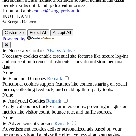
berpikir kritis untuk hidup di abad informasi.
Hubungi kami:
contact@sergapreborn.id
IKUTI KAMI
© Sergap Reborn
Customize
Reject All
Accept All
Powered by
✖
►
Necessary Cookies
Always Active
Necessary cookies enable essential site features like secure log-ins
and consent preference adjustments. They do not store personal
data.
None
►
Functional Cookies
Remark
Functional cookies support features like content sharing on social
media, collecting feedback, and enabling third-party tools.
None
►
Analytical Cookies
Remark
Analytical cookies track visitor interactions, providing insights on
metrics like visitor count, bounce rate, and traffic sources.
None
►
Advertisement Cookies
Remark
Advertisement cookies deliver personalized ads based on your
previous visits and analyze the effectiveness of ad campaigns.