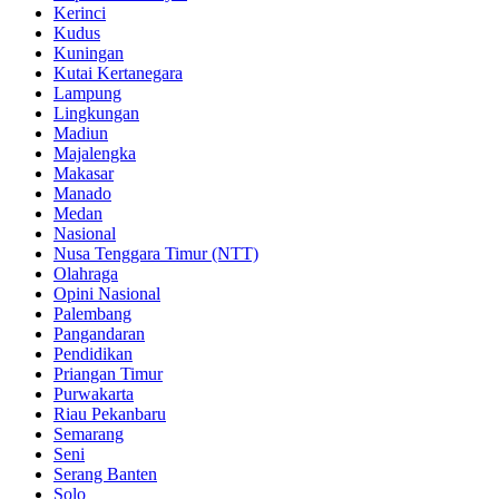
Kerinci
Kudus
Kuningan
Kutai Kertanegara
Lampung
Lingkungan
Madiun
Majalengka
Makasar
Manado
Medan
Nasional
Nusa Tenggara Timur (NTT)
Olahraga
Opini Nasional
Palembang
Pangandaran
Pendidikan
Priangan Timur
Purwakarta
Riau Pekanbaru
Semarang
Seni
Serang Banten
Solo