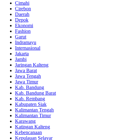
Cimahi
Cirebon
Daerah
Depok
Ekonomi
Fashion
Garut
Indramayu
Internasional
Jakarta
Jambi
Jaringan Kalteng
Jawa Barat
Jawa Tengah
Jawa Timur
Kab. Bandung
Kab. Bandung Barat
Kab. Rembang
Kabupaten Siak
Kalimantan Tengah
Kalimantan Timur
Karawang
Katingan Kalteng
Kebencanaan
Kepulauan Selayar