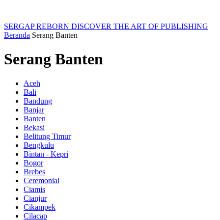
SERGAP REBORN
DISCOVER THE ART OF PUBLISHING
Beranda
Serang Banten
Serang Banten
Aceh
Bali
Bandung
Banjar
Banten
Bekasi
Belitung Timur
Bengkulu
Bintan - Kepri
Bogor
Brebes
Ceremonial
Ciamis
Cianjur
Cikampek
Cilacap