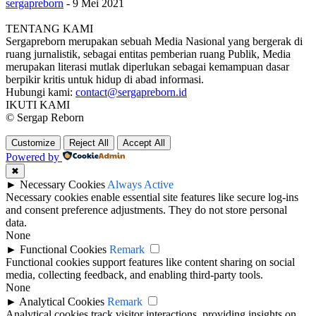
sergapreborn
-
9 Mei 2021
TENTANG KAMI
Sergapreborn merupakan sebuah Media Nasional yang bergerak di
ruang jurnalistik, sebagai entitas pemberian ruang Publik, Media
merupakan literasi mutlak diperlukan sebagai kemampuan dasar
berpikir kritis untuk hidup di abad informasi.
Hubungi kami:
contact@sergapreborn.id
IKUTI KAMI
© Sergap Reborn
Customize
Reject All
Accept All
Powered by
✖
►
Necessary Cookies
Always Active
Necessary cookies enable essential site features like secure log-ins
and consent preference adjustments. They do not store personal
data.
None
►
Functional Cookies
Remark
Functional cookies support features like content sharing on social
media, collecting feedback, and enabling third-party tools.
None
►
Analytical Cookies
Remark
Analytical cookies track visitor interactions, providing insights on