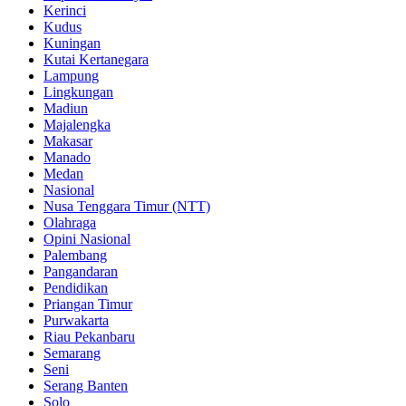
Kerinci
Kudus
Kuningan
Kutai Kertanegara
Lampung
Lingkungan
Madiun
Majalengka
Makasar
Manado
Medan
Nasional
Nusa Tenggara Timur (NTT)
Olahraga
Opini Nasional
Palembang
Pangandaran
Pendidikan
Priangan Timur
Purwakarta
Riau Pekanbaru
Semarang
Seni
Serang Banten
Solo