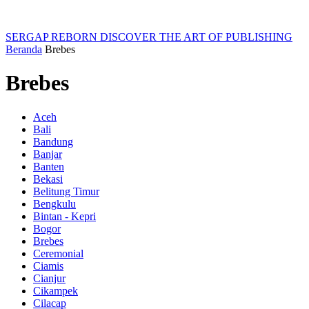
SERGAP REBORN
DISCOVER THE ART OF PUBLISHING
Beranda
Brebes
Brebes
Aceh
Bali
Bandung
Banjar
Banten
Bekasi
Belitung Timur
Bengkulu
Bintan - Kepri
Bogor
Brebes
Ceremonial
Ciamis
Cianjur
Cikampek
Cilacap