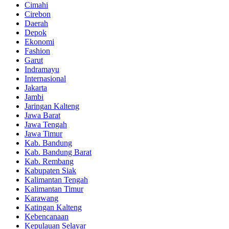
Cimahi
Cirebon
Daerah
Depok
Ekonomi
Fashion
Garut
Indramayu
Internasional
Jakarta
Jambi
Jaringan Kalteng
Jawa Barat
Jawa Tengah
Jawa Timur
Kab. Bandung
Kab. Bandung Barat
Kab. Rembang
Kabupaten Siak
Kalimantan Tengah
Kalimantan Timur
Karawang
Katingan Kalteng
Kebencanaan
Kepulauan Selayar