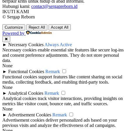
berpikir kritis untuk hidup di abad informasi.
Hubungi kami:
contact@sergapreborn.id
IKUTI KAMI
© Sergap Reborn
Customize
Reject All
Accept All
Powered by
✖
►
Necessary Cookies
Always Active
Necessary cookies enable essential site features like secure log-ins
and consent preference adjustments. They do not store personal
data.
None
►
Functional Cookies
Remark
Functional cookies support features like content sharing on social
media, collecting feedback, and enabling third-party tools.
None
►
Analytical Cookies
Remark
Analytical cookies track visitor interactions, providing insights on
metrics like visitor count, bounce rate, and traffic sources.
None
►
Advertisement Cookies
Remark
Advertisement cookies deliver personalized ads based on your
previous visits and analyze the effectiveness of ad campaigns.
None