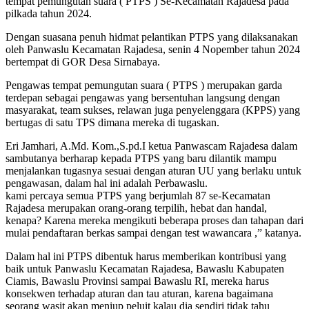
tempat pemungutan suara ( PTPS ) Se-Kecamatan Rajadesa pada
pilkada tahun 2024.
Dengan suasana penuh hidmat pelantikan PTPS yang dilaksanakan
oleh Panwaslu Kecamatan Rajadesa, senin 4 Nopember tahun 2024
bertempat di GOR Desa Sirnabaya.
Pengawas tempat pemungutan suara ( PTPS ) merupakan garda
terdepan sebagai pengawas yang bersentuhan langsung dengan
masyarakat, team sukses, relawan juga penyelenggara (KPPS) yang
bertugas di satu TPS dimana mereka di tugaskan.
Eri Jamhari, A.Md. Kom.,S.pd.I ketua Panwascam Rajadesa dalam
sambutanya berharap kepada PTPS yang baru dilantik mampu
menjalankan tugasnya sesuai dengan aturan UU yang berlaku untuk
pengawasan, dalam hal ini adalah Perbawaslu.
kami percaya semua PTPS yang berjumlah 87 se-Kecamatan
Rajadesa merupakan orang-orang terpilih, hebat dan handal,
kenapa? Karena mereka mengikuti beberapa proses dan tahapan dari
mulai pendaftaran berkas sampai dengan test wawancara ,” katanya.
Dalam hal ini PTPS dibentuk harus memberikan kontribusi yang
baik untuk Panwaslu Kecamatan Rajadesa, Bawaslu Kabupaten
Ciamis, Bawaslu Provinsi sampai Bawaslu RI, mereka harus
konsekwen terhadap aturan dan tau aturan, karena bagaimana
seorang wasit akan meniup peluit kalau dia sendiri tidak tahu