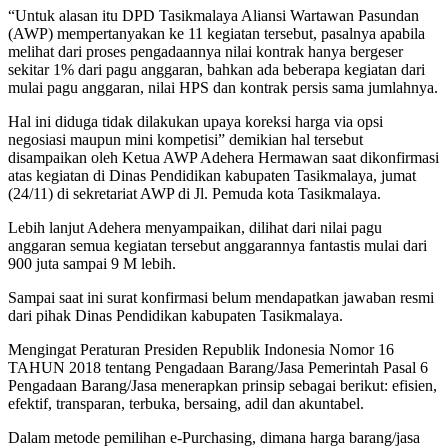
“Untuk alasan itu DPD Tasikmalaya Aliansi Wartawan Pasundan
(AWP) mempertanyakan ke 11 kegiatan tersebut, pasalnya apabila
melihat dari proses pengadaannya nilai kontrak hanya bergeser
sekitar 1% dari pagu anggaran, bahkan ada beberapa kegiatan dari
mulai pagu anggaran, nilai HPS dan kontrak persis sama jumlahnya.
Hal ini diduga tidak dilakukan upaya koreksi harga via opsi
negosiasi maupun mini kompetisi” demikian hal tersebut
disampaikan oleh Ketua AWP Adehera Hermawan saat dikonfirmasi
atas kegiatan di Dinas Pendidikan kabupaten Tasikmalaya, jumat
(24/11) di sekretariat AWP di Jl. Pemuda kota Tasikmalaya.
Lebih lanjut Adehera menyampaikan, dilihat dari nilai pagu
anggaran semua kegiatan tersebut anggarannya fantastis mulai dari
900 juta sampai 9 M lebih.
Sampai saat ini surat konfirmasi belum mendapatkan jawaban resmi
dari pihak Dinas Pendidikan kabupaten Tasikmalaya.
Mengingat Peraturan Presiden Republik Indonesia Nomor 16
TAHUN 2018 tentang Pengadaan Barang/Jasa Pemerintah Pasal 6
Pengadaan Barang/Jasa menerapkan prinsip sebagai berikut: efisien,
efektif, transparan, terbuka, bersaing, adil dan akuntabel.
Dalam metode pemilihan e-Purchasing, dimana harga barang/jasa