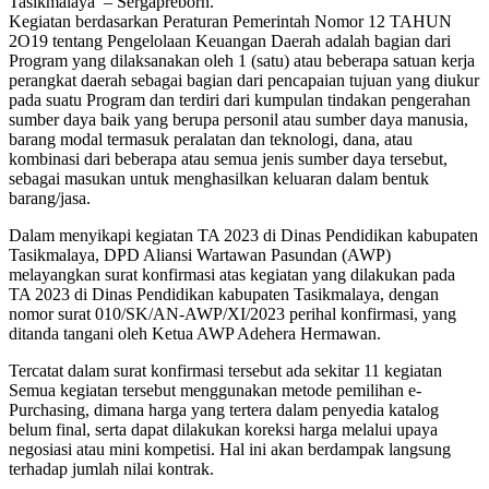
Tasikmalaya’ – Sergapreborn.
Kegiatan berdasarkan Peraturan Pemerintah Nomor 12 TAHUN
2O19 tentang Pengelolaan Keuangan Daerah adalah bagian dari
Program yang dilaksanakan oleh 1 (satu) atau beberapa satuan kerja
perangkat daerah sebagai bagian dari pencapaian tujuan yang diukur
pada suatu Program dan terdiri dari kumpulan tindakan pengerahan
sumber daya baik yang berupa personil atau sumber daya manusia,
barang modal termasuk peralatan dan teknologi, dana, atau
kombinasi dari beberapa atau semua jenis sumber daya tersebut,
sebagai masukan untuk menghasilkan keluaran dalam bentuk
barang/jasa.
Dalam menyikapi kegiatan TA 2023 di Dinas Pendidikan kabupaten
Tasikmalaya, DPD Aliansi Wartawan Pasundan (AWP)
melayangkan surat konfirmasi atas kegiatan yang dilakukan pada
TA 2023 di Dinas Pendidikan kabupaten Tasikmalaya, dengan
nomor surat 010/SK/AN-AWP/XI/2023 perihal konfirmasi, yang
ditanda tangani oleh Ketua AWP Adehera Hermawan.
Tercatat dalam surat konfirmasi tersebut ada sekitar 11 kegiatan
Semua kegiatan tersebut menggunakan metode pemilihan e-
Purchasing, dimana harga yang tertera dalam penyedia katalog
belum final, serta dapat dilakukan koreksi harga melalui upaya
negosiasi atau mini kompetisi. Hal ini akan berdampak langsung
terhadap jumlah nilai kontrak.