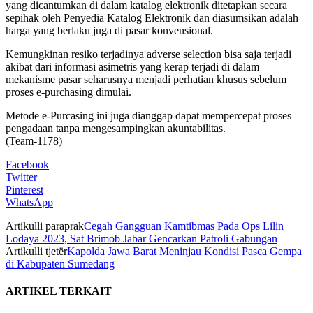
yang dicantumkan di dalam katalog elektronik ditetapkan secara
sepihak oleh Penyedia Katalog Elektronik dan diasumsikan adalah
harga yang berlaku juga di pasar konvensional.
Kemungkinan resiko terjadinya adverse selection bisa saja terjadi
akibat dari informasi asimetris yang kerap terjadi di dalam
mekanisme pasar seharusnya menjadi perhatian khusus sebelum
proses e-purchasing dimulai.
Metode e-Purcasing ini juga dianggap dapat mempercepat proses
pengadaan tanpa mengesampingkan akuntabilitas.
(Team-1178)
Facebook
Twitter
Pinterest
WhatsApp
Artikulli paraprak
Cegah Gangguan Kamtibmas Pada Ops Lilin
Lodaya 2023, Sat Brimob Jabar Gencarkan Patroli Gabungan
Artikulli tjetër
Kapolda Jawa Barat Meninjau Kondisi Pasca Gempa
di Kabupaten Sumedang
ARTIKEL TERKAIT