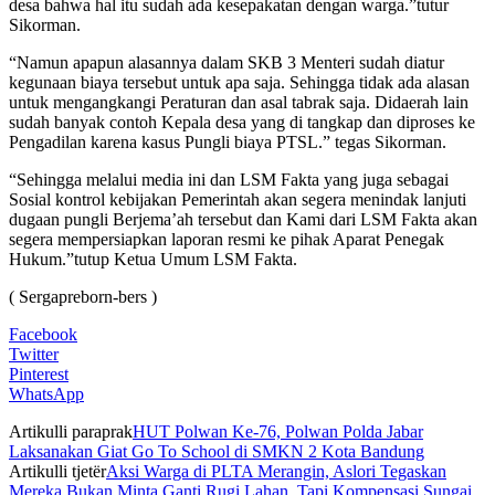
desa bahwa hal itu sudah ada kesepakatan dengan warga.”tutur
Sikorman.
“Namun apapun alasannya dalam SKB 3 Menteri sudah diatur
kegunaan biaya tersebut untuk apa saja. Sehingga tidak ada alasan
untuk mengangkangi Peraturan dan asal tabrak saja. Didaerah lain
sudah banyak contoh Kepala desa yang di tangkap dan diproses ke
Pengadilan karena kasus Pungli biaya PTSL.” tegas Sikorman.
“Sehingga melalui media ini dan LSM Fakta yang juga sebagai
Sosial kontrol kebijakan Pemerintah akan segera menindak lanjuti
dugaan pungli Berjema’ah tersebut dan Kami dari LSM Fakta akan
segera mempersiapkan laporan resmi ke pihak Aparat Penegak
Hukum.”tutup Ketua Umum LSM Fakta.
( Sergapreborn-bers )
Facebook
Twitter
Pinterest
WhatsApp
Artikulli paraprak
HUT Polwan Ke-76, Polwan Polda Jabar
Laksanakan Giat Go To School di SMKN 2 Kota Bandung
Artikulli tjetër
Aksi Warga di PLTA Merangin, Aslori Tegaskan
Mereka Bukan Minta Ganti Rugi Lahan, Tapi Kompensasi Sungai