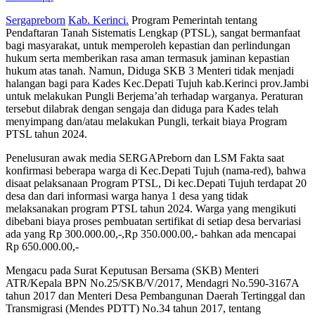
Sergapreborn
Kab. Kerinci.
Program Pemerintah tentang
Pendaftaran Tanah Sistematis Lengkap (PTSL), sangat bermanfaat
bagi masyarakat, untuk memperoleh kepastian dan perlindungan
hukum serta memberikan rasa aman termasuk jaminan kepastian
hukum atas tanah. Namun, Diduga SKB 3 Menteri tidak menjadi
halangan bagi para Kades Kec.Depati Tujuh kab.Kerinci prov.Jambi
untuk melakukan Pungli Berjema’ah terhadap warganya. Peraturan
tersebut dilabrak dengan sengaja dan diduga para Kades telah
menyimpang dan/atau melakukan Pungli, terkait biaya Program
PTSL tahun 2024.
Penelusuran awak media SERGAPreborn dan LSM Fakta saat
konfirmasi beberapa warga di Kec.Depati Tujuh (nama-red), bahwa
disaat pelaksanaan Program PTSL, Di kec.Depati Tujuh terdapat 20
desa dan dari informasi warga hanya 1 desa yang tidak
melaksanakan program PTSL tahun 2024. Warga yang mengikuti
dibebani biaya proses pembuatan sertifikat di setiap desa bervariasi
ada yang Rp 300.000.00,-,Rp 350.000.00,- bahkan ada mencapai
Rp 650.000.00,-
Mengacu pada Surat Keputusan Bersama (SKB) Menteri
ATR/Kepala BPN No.25/SKB/V/2017, Mendagri No.590-3167A
tahun 2017 dan Menteri Desa Pembangunan Daerah Tertinggal dan
Transmigrasi (Mendes PDTT) No.34 tahun 2017, tentang