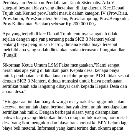
Pembiayaan Persiapan Pendaftaran Tanah Sistematis. Ada V
kategori besaran biaya yang ditetapkan di tiap daerah. Kec.Depati
Tujuh kab.Kerinci prov.Jambi masuk dalam kategori IV (Prov.Riau,
Prov.Jambi, Prov.Sumatera Selatan, Prov.Lampung, Prov.Bengkulu,
Prov.Kalimantan Selatan) sebesar Rp 200.000.00,-
Apa yang terjadi di kec.Depati Tujuh tentunya sangatlah tidak
sejalan dengan apa yang tertuang pada SKB 3 Menteri yakni
tentang biaya pengurusan PTSL, dimana ketika biaya tersebut
melebihi apa yang sudah ditetapkan sudah termasuk Pungutan liar
(Pungli).
Sikorman Ketua Umum LSM Fakta mengatakan,”Kami sangat
heran atas apa yang di lakukan para Kepala desa, kenapa biaya
untuk pembuatan sertifikat tanah melalui program PTSL tidak sesuai
dengan SKB 3 Menteri, diduga transaksi untuk biaya pembuatan
sertifikat tanah ada langsung dibayar cash kepada Kepala Desa dan
aparat desa.”
“Hingga saat ini dan banyak warga masyarakat yang grundel atau
kecewa, namun tak dapat berbuat banyak demi untuk mendapatkan
sertifikat hak milik. Dengan berbagai alasan yang disampaikan
bahwa biaya yang ditetapkan tidak cukup, untuk makan, honor staf
desa yang ikut mengukur dan biaya transportasi ke BPN belum lagi
biaya beli meterai. Informasi yang kami terima dari oknum aparat