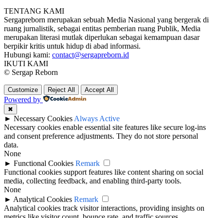
TENTANG KAMI
Sergapreborn merupakan sebuah Media Nasional yang bergerak di
ruang jurnalistik, sebagai entitas pemberian ruang Publik, Media
merupakan literasi mutlak diperlukan sebagai kemampuan dasar
berpikir kritis untuk hidup di abad informasi.
Hubungi kami:
contact@sergapreborn.id
IKUTI KAMI
© Sergap Reborn
Customize
Reject All
Accept All
Powered by
✖
►
Necessary Cookies
Always Active
Necessary cookies enable essential site features like secure log-ins
and consent preference adjustments. They do not store personal
data.
None
►
Functional Cookies
Remark
Functional cookies support features like content sharing on social
media, collecting feedback, and enabling third-party tools.
None
►
Analytical Cookies
Remark
Analytical cookies track visitor interactions, providing insights on
metrics like visitor count, bounce rate, and traffic sources.