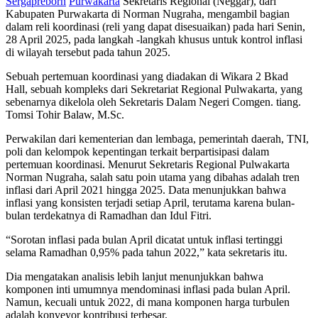
Sergapreborn
Purwakarta
Sekretaris Regional (Neggar), dari
Kabupaten Purwakarta di Norman Nugraha, mengambil bagian
dalam reli koordinasi (reli yang dapat disesuaikan) pada hari Senin,
28 April 2025, pada langkah -langkah khusus untuk kontrol inflasi
di wilayah tersebut pada tahun 2025.
Sebuah pertemuan koordinasi yang diadakan di Wikara 2 Bkad
Hall, sebuah kompleks dari Sekretariat Regional Pulwakarta, yang
sebenarnya dikelola oleh Sekretaris Dalam Negeri Comgen. tiang.
Tomsi Tohir Balaw, M.Sc.
Perwakilan dari kementerian dan lembaga, pemerintah daerah, TNI,
poli dan kelompok kepentingan terkait berpartisipasi dalam
pertemuan koordinasi. Menurut Sekretaris Regional Pulwakarta
Norman Nugraha, salah satu poin utama yang dibahas adalah tren
inflasi dari April 2021 hingga 2025. Data menunjukkan bahwa
inflasi yang konsisten terjadi setiap April, terutama karena bulan-
bulan terdekatnya di Ramadhan dan Idul Fitri.
“Sorotan inflasi pada bulan April dicatat untuk inflasi tertinggi
selama Ramadhan 0,95% pada tahun 2022,” kata sekretaris itu.
Dia mengatakan analisis lebih lanjut menunjukkan bahwa
komponen inti umumnya mendominasi inflasi pada bulan April.
Namun, kecuali untuk 2022, di mana komponen harga turbulen
adalah konveyor kontribusi terbesar.