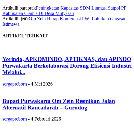
Artikulli paraprak
Peningkatan Kapasitas SDM Linmas, Satpol PP
Kabupaten Ciamis Di Desa Mulyasari
Artikulli tjetër
Om Zein Harap Konferensi PWI Lahirkan Gagasan
Istimewa
ARTIKEL TERKAIT
Yorindo, APKOMINDO, APTIKNAS, dan APINDO
Purwakarta Berkolaborasi Dorong Efisiensi Industri
Melalui...
sergapreborn
-
4 Mei 2026
Bupati Purwakarta Om Zein Resmikan Jalan
Alternatif Rancadarah – Gurudug
sergapreborn
-
4 Februari 2026