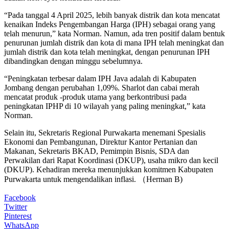
“Pada tanggal 4 April 2025, lebih banyak distrik dan kota mencatat
kenaikan Indeks Pengembangan Harga (IPH) sebagai orang yang
telah menurun,” kata Norman. Namun, ada tren positif dalam bentuk
penurunan jumlah distrik dan kota di mana IPH telah meningkat dan
jumlah distrik dan kota telah meningkat, dengan penurunan IPH
dibandingkan dengan minggu sebelumnya.
“Peningkatan terbesar dalam IPH Java adalah di Kabupaten
Jombang dengan perubahan 1,09%. Sharlot dan cabai merah
mencatat produk -produk utama yang berkontribusi pada
peningkatan IPHP di 10 wilayah yang paling meningkat,” kata
Norman.
Selain itu, Sekretaris Regional Purwakarta menemani Spesialis
Ekonomi dan Pembangunan, Direktur Kantor Pertanian dan
Makanan, Sekretaris BKAD, Pemimpin Bisnis, SDA dan
Perwakilan dari Rapat Koordinasi (DKUP), usaha mikro dan kecil
(DKUP). Kehadiran mereka menunjukkan komitmen Kabupaten
Purwakarta untuk mengendalikan inflasi. （Herman B)
Facebook
Twitter
Pinterest
WhatsApp