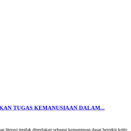
KAN TUGAS KEMANUSIAAN DALAM...
 literasi mutlak diperlukan sebagai kemampuan dasar berpikir kritis