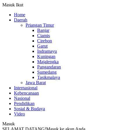
Masuk
Ikut
Home
Daerah
Priangan Timur
Banjar
Ciamis
Cirebon
Garut
Indramayu
Kuningan
Majalengka
Pangandaran
Sumedang
Tasikmalaya
Jawa Barat
Internasional
Kebencanaan
Nasional
Pendidikan
Sosial & Budaya
Video
Masuk
SELAMAT DATANG!
Masuk ke akun Anda