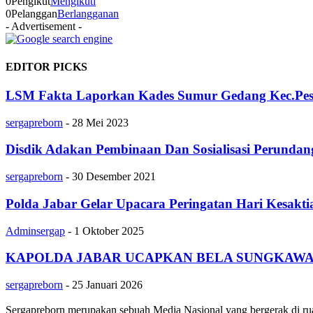
0
Pengikut
Mengikuti
0
Pelanggan
Berlangganan
- Advertisement -
EDITOR PICKS
LSM Fakta Laporkan Kades Sumur Gedang Kec.Pes
sergapreborn
-
28 Mei 2023
Disdik Adakan Pembinaan Dan Sosialisasi Perund
sergapreborn
-
30 Desember 2021
Polda Jabar Gelar Upacara Peringatan Hari Kesakti
Adminsergap
-
1 Oktober 2025
KAPOLDA JABAR UCAPKAN BELA SUNGKAWA 
sergapreborn
-
25 Januari 2026
Sergapreborn merupakan sebuah Media Nasional yang bergerak di ruang