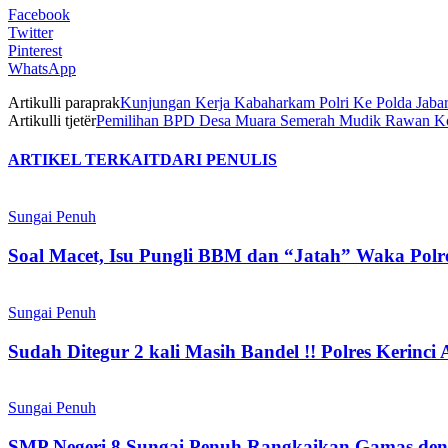
Facebook
Twitter
Pinterest
WhatsApp
Artikulli paraprak
Kunjungan Kerja Kabaharkam Polri Ke Polda Jab
Artikulli tjetër
Pemilihan BPD Desa Muara Semerah Mudik Rawan Ko
ARTIKEL TERKAIT
DARI PENULIS
Sungai Penuh
Soal Macet, Isu Pungli BBM dan “Jatah” Waka Polre
Sungai Penuh
Sudah Ditegur 2 kali Masih Bandel !! Polres Keri
Sungai Penuh
SMP Negeri 8 Sungai Penuh Rangkaikan Gamas de