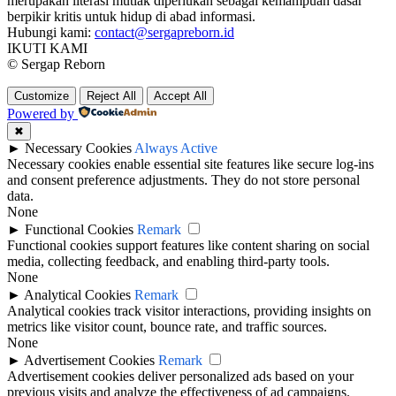
merupakan literasi mutlak diperlukan sebagai kemampuan dasar
berpikir kritis untuk hidup di abad informasi.
Hubungi kami:
contact@sergapreborn.id
IKUTI KAMI
© Sergap Reborn
Customize
Reject All
Accept All
Powered by
✖
►
Necessary Cookies
Always Active
Necessary cookies enable essential site features like secure log-ins
and consent preference adjustments. They do not store personal
data.
None
►
Functional Cookies
Remark
Functional cookies support features like content sharing on social
media, collecting feedback, and enabling third-party tools.
None
►
Analytical Cookies
Remark
Analytical cookies track visitor interactions, providing insights on
metrics like visitor count, bounce rate, and traffic sources.
None
►
Advertisement Cookies
Remark
Advertisement cookies deliver personalized ads based on your
previous visits and analyze the effectiveness of ad campaigns.